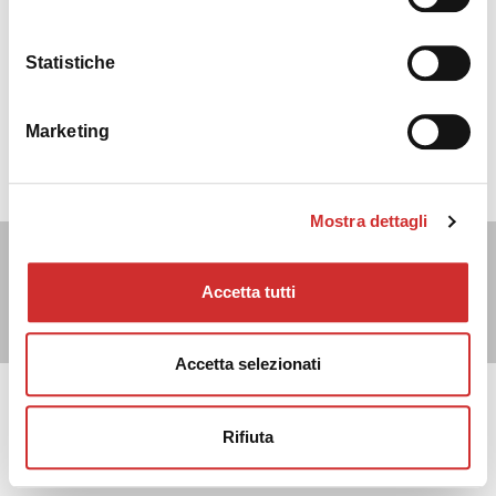
Statistiche
Marketing
Mostra dettagli
Cisalfa Sport SpA - Via Boccea, 496 - 00166 Roma - C.F. P.IVA.
05352580962 - Registro imprese Roma n. 1156390 - Cap.
Accetta tutti
sociale € 28.353.142,00 I.V. |
info@bestcompany1982.it
|
privacy
|
cookies
|
credits
Accetta selezionati
Rifiuta