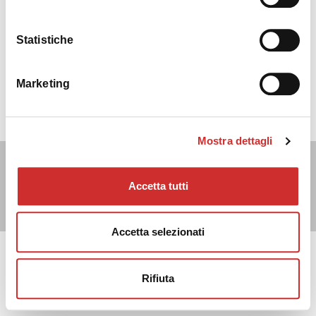
Statistiche
Marketing
Mostra dettagli
Cisalfa Sport SpA - Via Boccea, 496 - 00166 Roma - C.F. P.IVA.
05352580962 - Registro imprese Roma n. 1156390 - Cap.
Accetta tutti
sociale € 28.353.142,00 I.V. |
info@bestcompany1982.it
|
privacy
|
cookies
|
credits
Accetta selezionati
Rifiuta